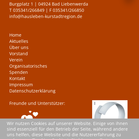
Burgplatz 1 | 04924 Bad Liebenwerda
T
035341/266849
| F 035341/266850
info@hausleben-kurstadtregion.de
Home
Aktuelles
Über uns
Vorstand
Verein
Organisatorisches
Spenden
Kontakt
Impressum
Datenschutzerklärung
Freunde und Unterstützer:
Wir nutzen Cookies auf unserer Website. Einige von ihnen
sind essenziell für den Betrieb der Seite, während andere
uns helfen, diese Website und die Nutzererfahrung zu