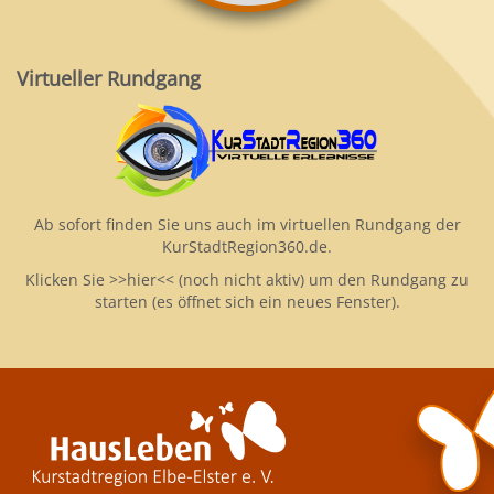
Virtueller Rundgang
Ab sofort finden Sie uns auch im virtuellen Rundgang der
KurStadtRegion360.de.
Klicken Sie >>hier<< (noch nicht aktiv) um den Rundgang zu
starten (es öffnet sich ein neues Fenster).